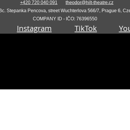
+420 720 040 091
theodor@hilt-theatre.cz
c. Stepanka Pencova, street Wuchterlova 566/7, Prague 6, Cze
COMPANY ID - IČO: 76396550
Instagram
TikTok
Yo
l HILT websites
nt online entrances — the same black light experience.
ue (EN)
HILT Theatre – Global
HILT Theatre Prague (CZ)
Teatro Negro Praga (ES)
Black Light Events & Projects