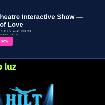
heatre Interactive Show —
of Love
d 6–17 / Senior 60+ CZK 390
OLDERS CZK 245 →
 now
 luz