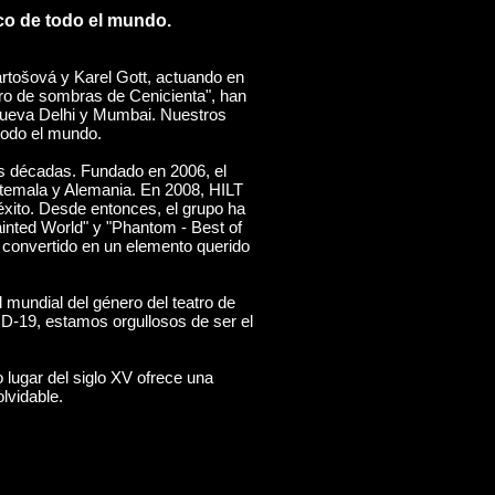
co de todo el mundo.
rtošová y Karel Gott, actuando en
tro de sombras de Cenicienta", han
n Nueva Delhi y Mumbai. Nuestros
todo el mundo.
os décadas. Fundado en 2006, el
atemala y Alemania. En 2008, HILT
éxito. Desde entonces, el grupo ha
nted World" y "Phantom - Best of
 convertido en un elemento querido
 mundial del género del teatro de
D-19, estamos orgullosos de ser el
 lugar del siglo XV ofrece una
lvidable.