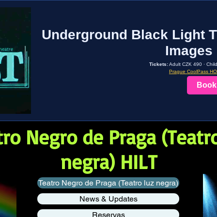
Underground Black Light T
Images 
Tickets:
Adult CZK 490 · Chil
Prague CoolPass H
Book
tro Negro de Praga (Teatro
negra) HILT
Teatro Negro de Praga (Teatro luz negra)
News & Updates
Reservas