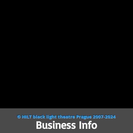
© HILT black light theatre Prague 2007-2024
Business Info