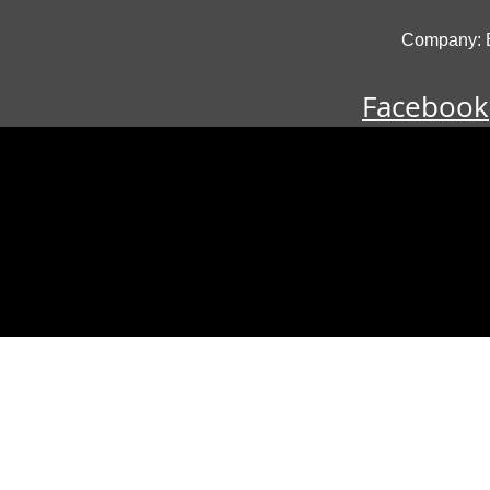
Company: B
Facebook
Our officia
One theatre, differe
Black Light Theatre Prag
Schwarzlicht Theater (DE)