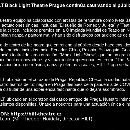
LT Black Light Theatre Prague continúa cautivando al públi
uestro equipo ha colaborado con artistas de renombre como Iveta Ba
s actuaciones únicas, incluidas "El sueño de Romeo y Julieta" y "Tea
de la crítica, incluidos premios en la Olimpiada Mundial de Teatro e
binan danza y pantomima, y han sido disfrutados por audiencias de 
de teatro de luz negra que entretiene al público desde hace casi d
del mundo, incluidos India, Ecuador, China, Polonia, Eslovaquia, Gu
ción teatral de larga duración, "Magic Light Show", que fue un gran 
ectáculos innovadores y visualmente impresionantes, como "The Pai
nación única de música, danza y efectos visuales, HILT Praga se ha
.
ILT, ubicado en el corazón de Praga, República Checa, la ciudad natal
uatro teatros de luz negra en Praga después de la pandemia de COVI
 disfrutar de una experiencia fascinante que lo dejará asombrado.
ILT, ubicado en el corazón del casco antiguo de Praga. Nuestro íntimo
sientos disponibles. Únase a nosotros para una actuación única e ino
E ON:
https://hilt-theatre.cz
l.com
(Mr. Theodor Hoidekr, director HILT)