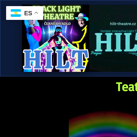
ES
Tea