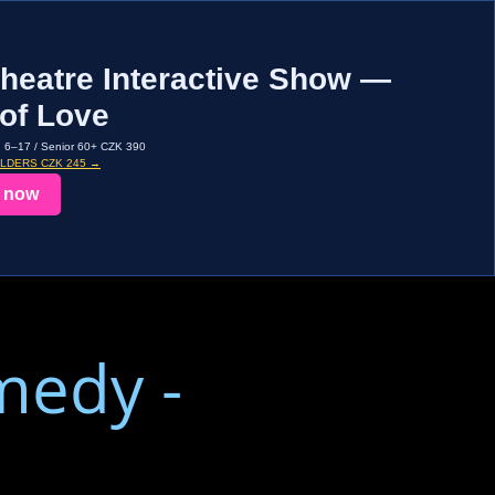
heatre Interactive Show —
of Love
d 6–17 / Senior 60+ CZK 390
OLDERS CZK 245 →
 now
medy -