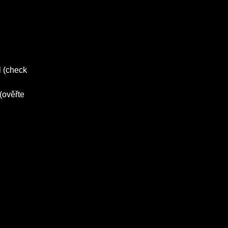
l (check
(ověřte