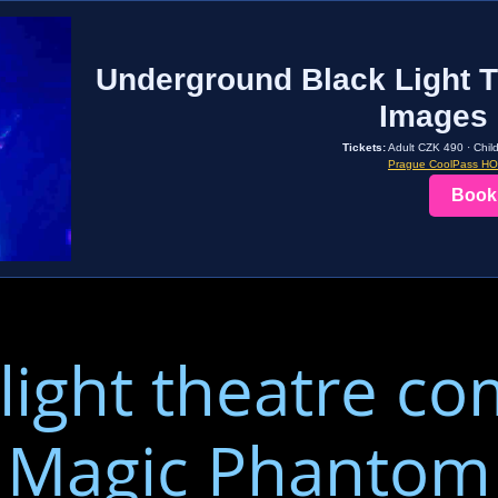
Underground Black Light T
Images 
Tickets:
Adult CZK 490 · Chil
Prague CoolPass H
Book
 light theatre co
Magic Phantom