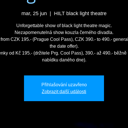
mar, 25 jun
  |  
HILT black light theatre
Unforgettable show of black light theatre magic.
Nezapomenutelná show kouzla černého divadla.
 from CZK 195.- (Prague Cool Pass), CZK 390.- to 490.- genera
the date offer).
nky od Kč 195.- (držitele Prg. Cool Pass), 390.- až 490.- běžně 
nabídku daného dne).
Přihlašování uzavřeno
Zobrazit další události