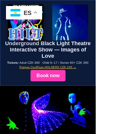
ES
Underground Black Light Theatre
Interactive Show — Images of
Love
Tickets:
Adult CZK 490 · Child 6–17 / Senior 60+ CZK 390
Prague CoolPass HOLDERS CZK 245 →
Book now