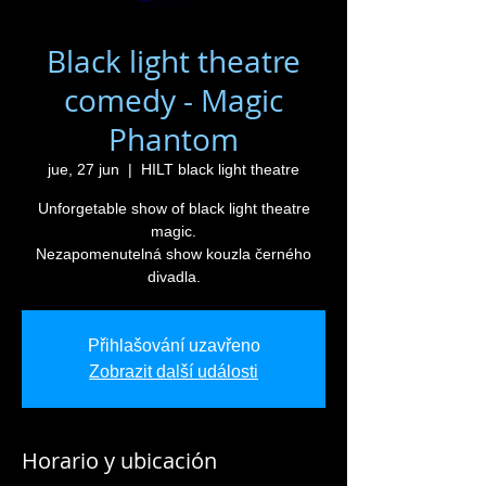
Black light theatre
comedy - Magic
Phantom
jue, 27 jun
  |  
HILT black light theatre
Unforgetable show of black light theatre
magic.
Nezapomenutelná show kouzla černého
divadla.
Přihlašování uzavřeno
Zobrazit další události
Horario y ubicación