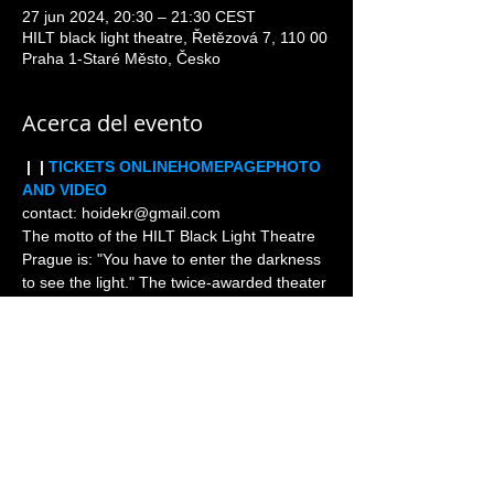
27 jun 2024, 20:30 – 21:30 CEST
HILT black light theatre, Řetězová 7, 110 00
Praha 1-Staré Město, Česko
Acerca del evento
 | 
 | 
TICKETS ONLINE
HOMEPAGE
PHOTO 
AND VIDEO
contact: hoidekr@gmail.com
The motto of the HILT Black Light Theatre 
Prague is: "You have to enter the darkness 
to see the light." The twice-awarded theater 
at the World Theater Olympics 2018 in 
India, which also recently sold out 2,000 
seats at the Teatro Nacional Guatemala, 
welcomes you to its home stage in a 
historic space with an exclusive 50 seats.
Heslem Černého divadla HILT je: „Musíte 
vstoupit do tmy, abyste spatřili světlo.“ 
Dvojnásobně oceněné divadlo na World 
Theatre Olympics 2018 v Indii, které 