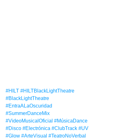
#HILT
#HILTBlackLightTheatre
#BlackLightTheatre
#EntraALaOscuridad
#SummerDanceMix
#VideoMusicalOficial
#MúsicaDance
#Disco
#Electrónica
#ClubTrack
#UV
#Glow
#ArteVisual
#TeatroNoVerbal