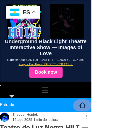
ES
Underground Black Light Theatre
Interactive Show — Images of
Love
Tickets:
Adult CZK 490 · Child 6–17 / Senior 60+ CZK 390
Prague CoolPass HOLDERS CZK 245 →
Book now
Entrada
Theodor Hoidekr
16 ago 2025
1 min de lectura
Teatro de Luz Negra HILT —