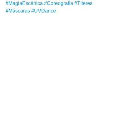
#MagiaEscénica
#Coreografía
#Títeres
#Máscaras
#UVDance
#IlusionesVisuales
#Praga
#RepúblicaCheca
#TheodorHoidekr
#TeatroYMúsica
#Lanzamiento2025
#VocesEspañolas
#VibracionesLatinas
#DetrásDeBambalinas
#MakingOf
#ArtistaIndie
#TeatroUnderground
#EspectáculoDeLuzNegra
Ver todo
Entradas recientes